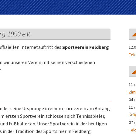
g 1990 e.V.
fiziellen Internetauftritt des
Sportverein Feldberg
12.0
Fel
n wir unseren Verein mit seinen verschiedenen
.
11 /
Zim
04 /
11 /
 findet seine Ursprünge in einem Turnverein am Anfang
Krü
m ersten Sportverein schlossen sich Tennisspieler,
07 /
und Fußballer an. Unser Sportverein in der heutigen
Fel
s in der Tradition des Sports hier in Feldberg.