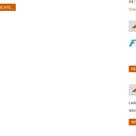
04 /
CHTE...
Sta
ME
Lad
den
IN